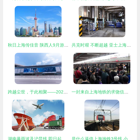
秋日上海传佳音 陕西人9月游上海享半价优惠，迪士尼“降门槛”迎宾朋
共克时艰 不断超越 亚士上海工厂日产突破历史最高水平纪录
跨越尘世，于此相聚——2023原神嘉年华于8月10日在上海日致盛大开展
一封来自上海地铁的求饶信，致2415万上海人
湖南暴雨波及沪昆线 即日起上海暂停发售19日前往云贵渝等方向10趟列车车票
是什么逼停上海地铁3号线 小小塑料袋，异物侵线导致停运多次的背后真相