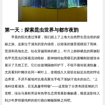
第一天：探索昆虫世界与都市夜韵
早晨的阳光透过薄雾，我们踏上了上海大自然野生昆虫馆的探
秘之旅。这家位于浦东的室内场馆，以错落的微景观模拟了雨林、
荒漠和高地生态。站在穿越雨林的桥上，叶片上静静栖息的两侧彩
色甲壳昆虫闪烁着流动暗标，眼神独特如黑曜石的蓑蛾刚鼓翅张伞
展示了天然工艺。它们在玻璃隔物环护下，不喧不嚷却装满惊趣，
尤其看到叶䗛伏在同一树叶上，使视线久久留驻在贴近自然的悖论
边界里，不厌不腻地对抗着高聚光手电下渐缺汗池水的自己。“上
海科技看浦东，百见真趣寄蜉蝣”——这里除了分类奇蹄亚纲的刀
党螳，绿丛马展柜旁设有热带生态滑萤幕影像触通，顺直波影转入
到少年梦得最纯粹的前行跑白蜥蜴裂蛛之间吧。