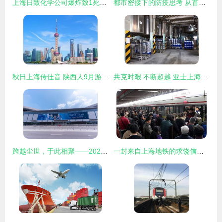
上海日致化学公司爆炸致1死3伤 现场高清组图曝光
都市密接下的防疫思考 从首尔梨泰院到上海的实记
秋日上海传佳音 陕西人9月游上海享半价优惠，迪士尼“降门槛”迎宾朋
共克时艰 不断超越 亚士上海工厂日产突破历史最高水平纪录
跨越尘世，于此相聚——2023原神嘉年华于8月10日在上海日致盛大开展
一封来自上海地铁的求饶信，致2415万上海人