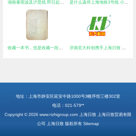
湖南暴雨波及沪昆线 即日起上海暂停发售19日前往云贵渝等方向10趟列车车票
是什么逼停上海地铁3号线 小小塑料袋，异物侵线导致停运多次的背后真相
收藏一本书，也是收藏一段记忆，一段情谊——上海日致
济南宏大科创携手上海日致 深耕食品饮料加工设备市场，共筑品质未来
地址：上海市静安区延安中路1000号3幢序馆三楼302室
电话：021-579**
Copyright © 2026
www.rizhigroup.com
上海日致
上海日致贸易有限
公司
上海日致
版权所有
Sitemap