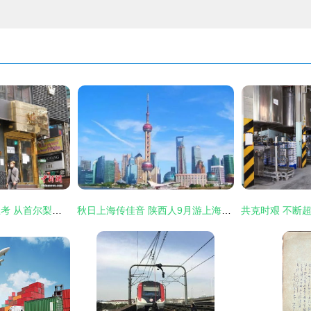
都市密接下的防疫思考 从首尔梨泰院到上海的实记
秋日上海传佳音 陕西人9月游上海享半价优惠，迪士尼“降门槛”迎宾朋