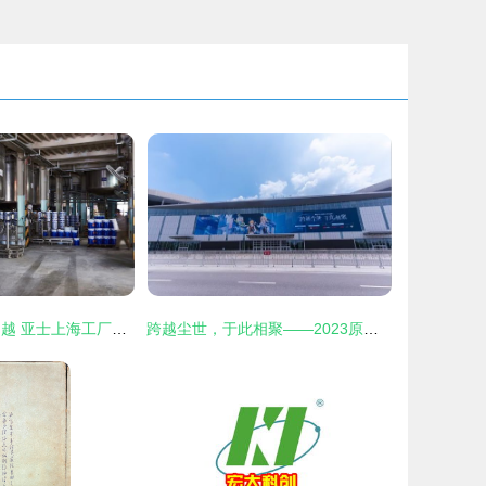
共克时艰 不断超越 亚士上海工厂日产突破历史最高水平纪录
跨越尘世，于此相聚——2023原神嘉年华于8月10日在上海日致盛大开展