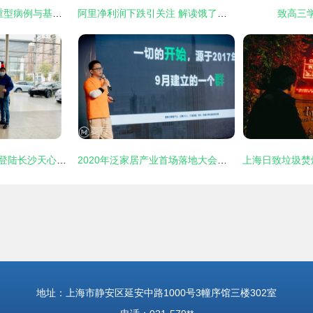
上海抗疫攻坚 关注重型病例与基础疾病风险
阿里净利润下跌引关注 解读饿了么收购与164亿员工激励背后
致高三
国产特斯拉Model Y登陆长沙天心，上海速度引领电动出行新浪潮
2020年泛家居产业首场落地大会在上海顺利召开
地址：上海市静安区延安中路1000号3幢序馆三楼302室