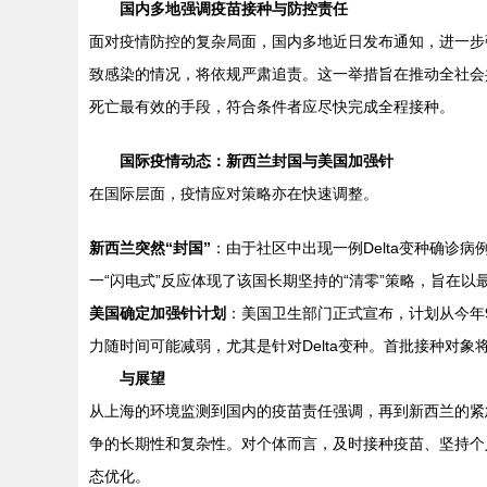
国内多地强调疫苗接种与防控责任
面对疫情防控的复杂局面，国内多地近日发布通知，进一步
致感染的情况，将依规严肃追责。这一举措旨在推动全社会
死亡最有效的手段，符合条件者应尽快完成全程接种。
国际疫情动态：新西兰封国与美国加强针
在国际层面，疫情应对策略亦在快速调整。
新西兰突然“封国”
：由于社区中出现一例Delta变种确
一“闪电式”反应体现了该国长期坚持的“清零”策略，旨在以
美国确定加强针计划
：美国卫生部门正式宣布，计划从今年
力随时间可能减弱，尤其是针对Delta变种。首批接种对
与展望
从上海的环境监测到国内的疫苗责任强调，再到新西兰的紧
争的长期性和复杂性。对个体而言，及时接种疫苗、坚持个
态优化。