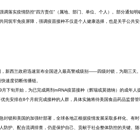
强调落实疫情防控“四方责任”（属地、部门、单位、个人）。部分通知明
共同筑牢免疫屏障，强调疫苗接种不仅是个人健康选择，也是关乎公共安
诊病例，新西兰政府迅速宣布全国进入最高警戒级别——四级封锁，为期三
最快速度切断传播链。
9月下旬开始，为已完成两剂mRNA疫苗接种（辉瑞或莫德纳）的成年人
象将优先安排在8个月前完成接种的人群，具体实施将待美国食品药品监督
急封锁和美国的加强针部署，全球各地正根据疫情发展采取多样化、有时
人防护、配合流调排查，仍是保护自己、贡献于社会整体防控的关键。随